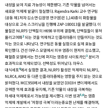
내성을 보여 치료 가능성이 제한됐다. 기존 약물을 넘어서는
새로운 억제제 발굴이 절실했다. Rajendra Karki 교수 연구팀
(공동 제1저자 김소연·김원영 연구원)은 1,140종의 화합물을
대상으로 고속 스크리닝을 진행해 ZAP-180013을 발굴했다. 이
물질은 NLRP3 단백질의 H698 부위에 결합해, 단백질들이 뭉쳐
2
올리고머화
되는 것을 억제하고 인플라마좀이 만들어지는 것도
막는 것으로 나타났다. 연구팀은 동물 실험으로 실제 효능을
확인했다. 건선 마우스 모델에서 피부 염증이 현저히 감소했고,
3
패혈증 모델에서는 전신에 퍼지는 염증성 사이토카인
분비가
효과적으로 억제되었다. 선택성도 뛰어났다. 마우스
4
대식세포
에서 실험한 결과, NLRP3 활성은 억제하되 NLRP1,
NLRC4, AIM2 등 다른 인플라마좀에는 영향을 주지 않는 것으로
밝혀졌다. MCC950에서 내성을 보였던 D303H 변이체에서도
강력한 억제 효과를 유지해, 기존 약물의 내성을 극복하는
5,6
차세대 억제제로서 가능성을 제시했다. 이번 성과
는 염증
억제제 개발에서 ‘저항성 극복’이라는중요한 난제를 해결하며,