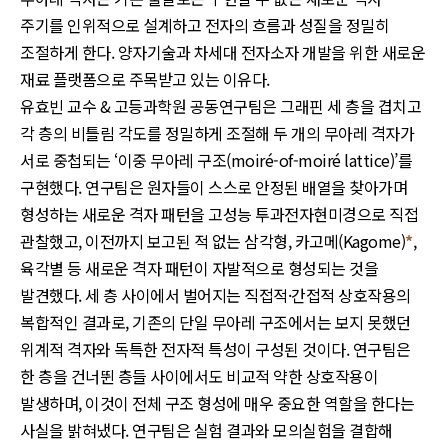
주기를 인위적으로 설계하고 전자의 흐름과 성질을 정밀히
조절하게 한다. 양자기술과 차세대 전자소자 개발을 위한 새로운
재료 플랫폼으로 주목받고 있는 이유다.
유효빈 교수 & 고등과학원 공동연구팀은 그래핀 세 층을 겹치고
각 층의 비틀림 각도를 정밀하게 조절해 두 개의 무아레 격자가
서로 중첩되는 ‘이중 무아레 구조(moiré-of-moiré lattice)’를
구현했다. 연구팀은 원자들이 스스로 안정된 배열을 찾아가며
형성하는 새로운 격자 패턴을 고성능 투과전자현미경으로 직접
관찰했고, 이전까지 보고된 적 없는 삼각형, 카고메(Kagome)
*
,
육각별 등 새로운 격자 패턴이 자발적으로 형성되는 것을
발견했다. 세 층 사이에서 벌어지는 직접적·간접적 상호작용의
복합적인 결과로, 기존의 단일 무아레 구조에서는 보지 못했던
위계적 격자와 독특한 전자적 특성이 구성된 것이다. 연구팀은
한 층을 건너뛴 층들 사이에서도 비교적 약한 상호작용이
발생하며, 이것이 전체 구조 형성에 매우 중요한 역할을 한다는
사실을 밝혀냈다. 연구팀은 실험 결과와 모의실험을 결합해