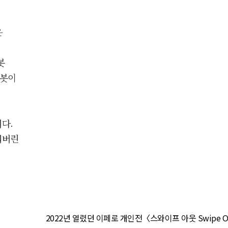
은
봇
챗봇이
다.
꿔버린
2022년 열렸던 이페로 개인전〈스와이프 아웃 Swipe O