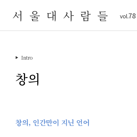
서 울 대 사 람 들
78
vol.
Intro
▶
창의
창의, 인간만이 지닌 언어