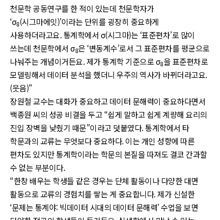
천문학 공동연구를 한 적이 있는데 천문학자가
‘σ
(시그마에잇)’이라는 단위를 굉장히 중요하게
8
사용하더라고요. 통계학에서 σ(시그마)는 ‘표준편차’로 많이
쓰는데 천문학에서 σ
은 ‘변동계수’로서 그 표준편차를 평균으로
8
나눠주는 개념이거든요. 제가 통계학 기준으로 σ
을 표준편차로
8
모델링해서 데이터 분석을 했더니 우주의 역사가 바뀌더라고요.
(웃음)”
장원철 교수는 대화가 중요하고 데이터 문해력이 중요하다면서
백종원 씨의 성공 비결을 두고 “쉽게 말하고 쉽게 계량해 요리의
진입 장벽을 낮췄기 때문”이라고 덧붙였다. 통계학에서 타
학문과의 교류는 무엇보다 중요하다. 이는 개인 성향에 따른
편차도 있지만 통계학이라는 학문의 본질을 따져도 결코 간과할
수 없는 부분이다.
“한창 배우는 학생들 같은 경우는 단체 활동이나 다양한 대면
활동으로 교류의 경험치를 쌓는 게 중요합니다. 제가 신설한
‘문제는 통계야: 빅데이터 시대의 데이터 문해력’ 수업을 보면