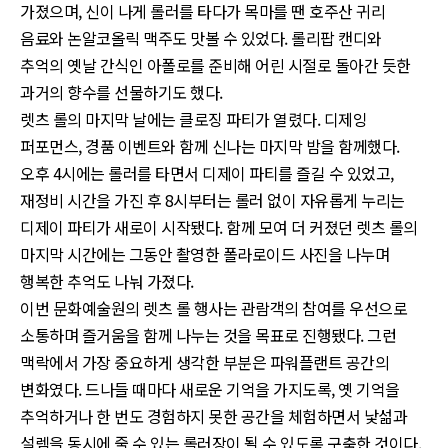
가졌으며, 신이 나게 롤러를 타다가 목마를 땐 호주산 귀리
음료와 논알코올릭 맥주도 맛볼 수 있었다. 롤리팝 캔디와
추억의 옛날 간식인 아폴로를 준비해 어린 시절로 돌아간 듯한
과거의 향수를 선물하기도 했다.
렛츠 롤의 마지막 날에는 클로징 파티가 열렸다. 디제잉
퍼포먼스, 경품 이벤트와 함께 신나는 마지막 밤을 함께했다.
오후 4시에는 롤러를 타면서 디제이 파티를 즐길 수 있었고,
재정비 시간을 가진 후 8시부터는 롤러 없이 자유롭게 누리는
디제이 파티가 새로이 시작됐다. 함께 모여 더 커졌던 렛츠 롤의
마지막 시간에는 그동안 촬영한 폴라로이드 사진을 나누며
행복한 추억도 나눠 가졌다.
이번 문화예술원의 렛츠 롤 행사는 관람객의 참여를 우선으로
소통하며 즐거움을 함께 나누는 것을 목표로 진행됐다. 그런
맥락에서 가장 중요하게 생각한 부분은 파워플랜트 공간의
변화였다. 드나들 때마다 새로운 기억을 가지도록, 옛 기억을
추억하거나 한 번도 경험하지 못한 공간을 체험하면서 낯섦과
설렘을 동시에 줄 수 있는 롤러장이 될 수 있도록 구축한 것이다.