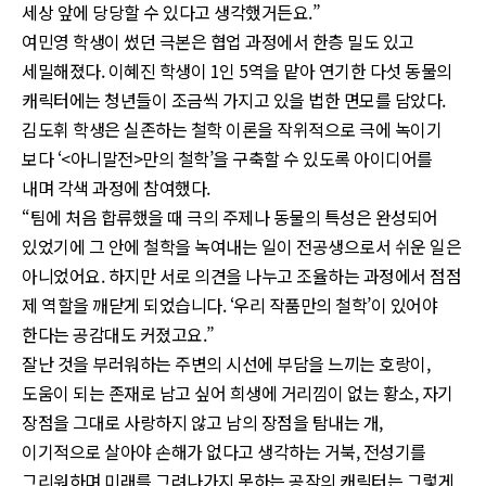
세상 앞에 당당할 수 있다고 생각했거든요.”
여민영 학생이 썼던 극본은 협업 과정에서 한층 밀도 있고
세밀해졌다. 이혜진 학생이 1인 5역을 맡아 연기한 다섯 동물의
캐릭터에는 청년들이 조금씩 가지고 있을 법한 면모를 담았다.
김도휘 학생은 실존하는 철학 이론을 작위적으로 극에 녹이기
보다 ‘<아니말전>만의 철학’을 구축할 수 있도록 아이디어를
내며 각색 과정에 참여했다.
“팀에 처음 합류했을 때 극의 주제나 동물의 특성은 완성되어
있었기에 그 안에 철학을 녹여내는 일이 전공생으로서 쉬운 일은
아니었어요. 하지만 서로 의견을 나누고 조율하는 과정에서 점점
제 역할을 깨닫게 되었습니다. ‘우리 작품만의 철학’이 있어야
한다는 공감대도 커졌고요.”
잘난 것을 부러워하는 주변의 시선에 부담을 느끼는 호랑이,
도움이 되는 존재로 남고 싶어 희생에 거리낌이 없는 황소, 자기
장점을 그대로 사랑하지 않고 남의 장점을 탐내는 개,
이기적으로 살아야 손해가 없다고 생각하는 거북, 전성기를
그리워하며 미래를 그려나가지 못하는 공작의 캐릭터는 그렇게