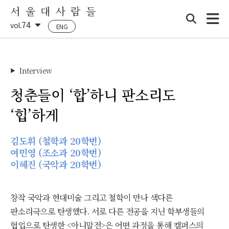
서 울 대 사 람 들
74
vol.
ENG
Interview
▶
청춘들이 ‘합’하니 판소리도
‘힙’하게
김도휘 (철학과 20학번)
여민영 (조소과 20학번)
이혜진 (국악과 20학번)
창작 국악과 현대미술 그리고 철학이 만나 색다른
판소리극으로 탄생했다. 서로 다른 전공을 지닌 학부생들의
협업으로 탄생한
<아니말전>은 어떤 과정을 통해 캠퍼스의