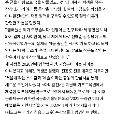
쓴 글을 바탕으로 극을 만들었고, 국악과 이혜진 학생은 작곡·
작창·소리·가야금 등 음악을 담당했다. 철학과 김도휘 학생은 <
아니말전>만의 작품 철학을 구축할 수 있도록 철학 이론과
관련한 자문을 맡았다.
“멤버들은 제가 모았습니다. 민영이는 친구 따라 제 공연을 보러
와서 알게 된 사이인데, 당시 저에게 따로 전해준 감상평이 무척
감동적이었거든요. 실제로 책을 출간한 작가이기도 하고요. 도휘
언니는 ‘대학 글쓰기’ 수업에서 만났어요. 발표도 작문도 잘하는
학우여서 같이 작업해보고 싶었습니다.”
세 사람은 2020년에 입학했지만, 처음부터 아는 사이는
아니었다고 이혜진 학생은 말했다. 전공도 진로 계획도 다르지만
‘서울대’라는 소속감과 ‘예술’이라는 공동의 관심사를 통해
새로운 도전에 나섰다. <아니말전>은 지난해 기초교육원에서
개설한 학부생자율연구프로그램에서 태동한 프로젝트다. 이후
문화체육관광부·한국문화예술위원회의 ‘2022 온라인 미디어
예술활동 지원사업’을 거쳐 2023년 1학기 학생자율세미나
(지도교수 국악과 김승근 교수) 수강생들과 협업하며 변화,